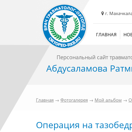
г. Махачкал
ГЛАВНАЯ
НО
Персональный сайт травмат
Абдусаламова Ратм
Главная
→
Фотогалерея
→
Мой альбом
→
О
Операция на тазобед