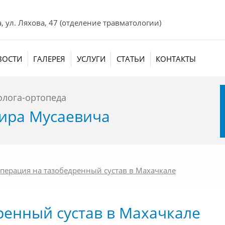
а, ул. Ляхова, 47 (отделение травматологии)
ВОСТИ
ГАЛЕРЕЯ
УСЛУГИ
СТАТЬИ
КОНТАКТЫ
олога-ортопеда
ира Мусаевича
перация на тазобедренный сустав в Махачкале
ренный сустав в Махачкале