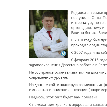
Родился я в семье 
поступил в Санкт-П
интернатуру по тра
ортопедию, чему и 
Елкина Дениса Вале
В 2010 году был пр
проходил ординатур
С 2007 года и по с
С февраля 2015 год
здравоохранения Дагестана работаю в Рес
Не собираюсь останавливаться на достигну
современном уровне.
На данном сайте планирую размещать инфо
имплантах и описания операций (например,
Надеюсь, этот сайт будет вам полезен!
С пожеланием крепкого здоровья и кавказс