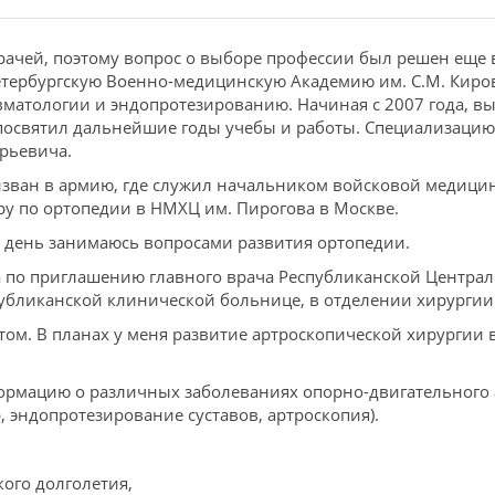
врачей, поэтому вопрос о выборе профессии был решен еще 
етербургскую Военно-медицинскую Академию им. С.М. Кирова
вматологии и эндопротезированию. Начиная с 2007 года, вы
посвятил дальнейшие годы учебы и работы. Специализацию
рьевича.
изван в армию, где служил начальником войсковой медицин
у по ортопедии в НМХЦ им. Пирогова в Москве.
ей день занимаюсь вопросами развития ортопедии.
а по приглашению главного врача Республиканской Центр
публиканской клинической больнице, в отделении хирургии
том. В планах у меня развитие артроскопической хирургии 
рмацию о различных заболеваниях опорно-двигательного а
 эндопротезирование суставов, артроскопия).
кого долголетия,